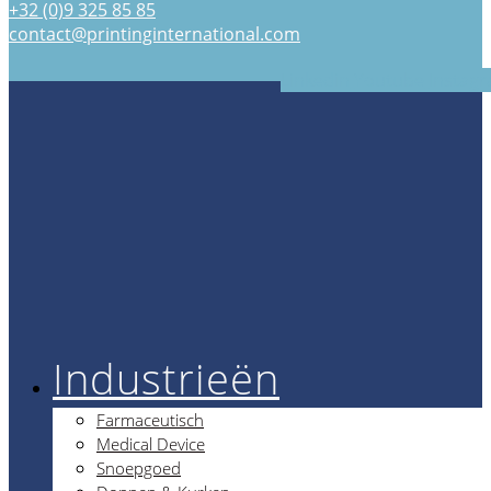
+32 (0)9 325 85 85
Ga
contact@printinginternational.com
naar
de
Linkedin
Youtube
Instag
inhoud
Industrieën
Farmaceutisch
Medical Device
Snoepgoed