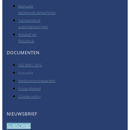
Manuele
tampondrukmachines
Tampondruk
automatiseringen
Rotatief en
flexodruk
DOCUMENTEN
ISO 9001:2015
Ecovadis
Verkoopvoorwaarden
Privacybeleid
Cookie policy
NIEUWSBRIEF
SUBSCRIBE